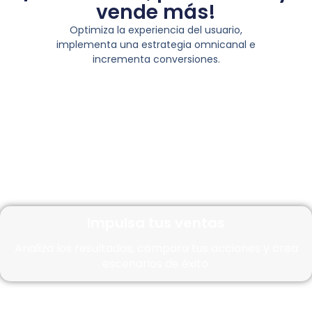
vende más!
Optimiza la experiencia del usuario,
implementa una estrategia omnicanal e
incrementa conversiones.
Visión Omnicanal
Identifica oportunidades e impacta con acciones
personalizadas.
Segmenta a tu audiencia
Selecciona tu público objetivo por interés e identifica a
tu buyer persona.
Impulsa tus ventas
Analiza los resultados, compara tus acciones y crea
escenarios de éxito.