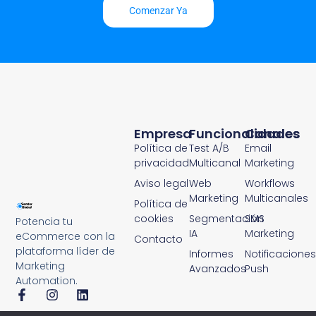
Comenzar Ya
Empresa
Funcionalidades
Canales
Política de
Test A/B
Email
privacidad
Multicanal
Marketing
Aviso legal
Web
Workflows
Marketing
Multicanales
Política de
cookies
Segmentación
SMS
Potencia tu
IA
Marketing
eCommerce con la
Contacto
plataforma líder de
Informes
Notificaciones
Marketing
Avanzados
Push
Automation.