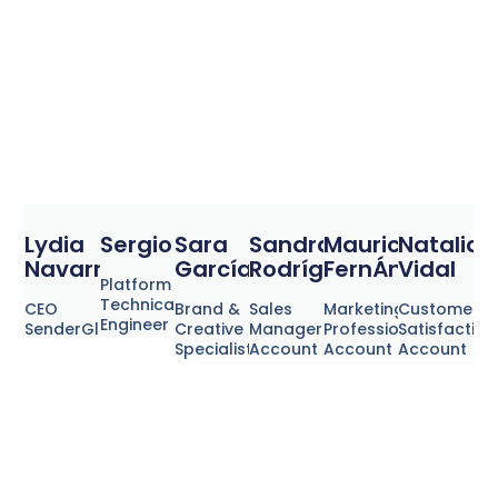
Lydia
Sergio
Sara
Sandra
Mauricio
Natalia
Navarro
García
Rodríguez
FernÁndez
Vidal
Platform
Technical
CEO
Brand &
Sales
Marketing
Customer
Engineer
SenderGlobal
Creative
Manager
Professional
Satisfaction
Specialist
Account
Account
Account