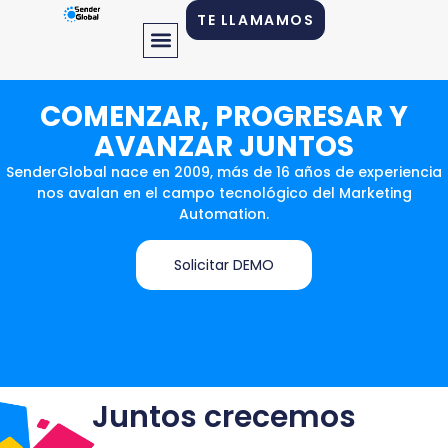
TE LLAMAMOS
COMENZAR, PROGRESAR Y
AVANZAR JUNTOS
SenderGlobal nace en 2009, más de 16 años de experiencia
nos avalan en el campo tecnológico del Marketing
Automation.
Solicitar DEMO
Juntos crecemos