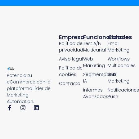
Empresa
Funcionalidades
Canales
Política de
Test A/B
Email
privacidad
Multicanal
Marketing
Aviso legal
Web
Workflows
Marketing
Multicanales
Política de
cookies
Segmentación
SMS
Potencia tu
IA
Marketing
eCommerce con la
Contacto
plataforma líder de
Informes
Notificaciones
Marketing
Avanzados
Push
Automation.